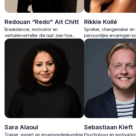
Redouan “Redo" Ait Chitt
Rikkie Kollé
Breakdancer, motivator en
Spreker, changemaker en 
verhalenverteller die laat zien hoe
persoonlijke ervaringen k
mindset en doorzettingsvermogen
praktische inzichten voor
deuren openen en teams inspireert om
die duurzame inclusie wille
eigen mogelijkheden te benutten.
Sara Alaoui
Sebastiaan Kieft
Trainer, expert en ervaringsdeskundige
Psycholoog en motivation