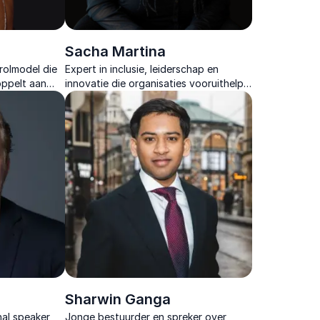
Sacha Martina
rolmodel die
Expert in inclusie, leiderschap en
oppelt aan
innovatie die organisaties vooruithelpt
 organisaties
met inzichten die activeren en
n realiseren.
strategieën die direct toepasbaar zijn.
Sharwin Ganga
al speaker
Jonge bestuurder en spreker over