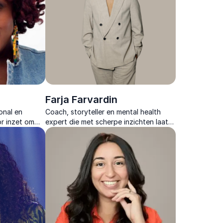
Farja Farvardin
onal en
Coach, storyteller en mental health
or inzet om
expert die met scherpe inzichten laat
ewustwording
zien hoe persoonlijke groei leidt tot
chter bij
sterke samenwerking en duurzame
prestaties.