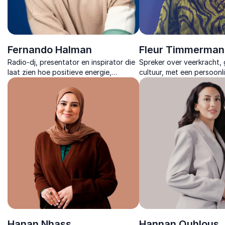
Fernando Halman
Fleur Timmerman
Radio-dj, presentator en inspirator die
Spreker over veerkracht,
laat zien hoe positieve energie,
cultuur, met een persoonli
mindset en veerkracht leiden tot groei,
teams in beweging zet.
verandering en nieuwe motivatie.
Hanan Nhass
Hannan Ouhlous