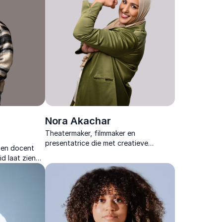
Nora Akachar
Theatermaker, filmmaker en
presentatrice die met creatieve
 en docent
storytelling inclusie tot leven brengt en
id laat zien
ieder publiek inspireert met herkenbare
 groei en
inzichten.