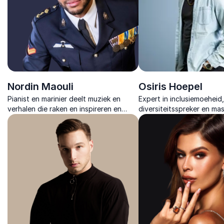
Nordin Maouli
Osiris Hoepel
Pianist en marinier deelt muziek en
Expert in inclusiemoeheid,
verhalen die raken en inspireren en
diversiteitsspreker en mas
biedt een unieke blik op persoonlijke
met internationale ervari
groei, vrijheid en verbondenheid.
draagvlak voor inclusie.