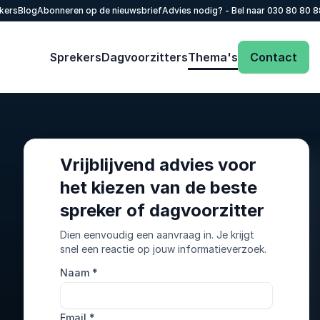
kers
Blog
Abonneren op de nieuwsbrief
Advies nodig? - Bel naar
030 80 80 
Sprekers
Dagvoorzitters
Thema's
Contact
Vrijblijvend advies voor
het kiezen van de beste
spreker of dagvoorzitter
Dien eenvoudig een aanvraag in. Je krijgt
snel een reactie op jouw informatieverzoek.
Naam
*
Email
*