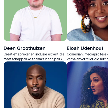
Deen Groothuizen
Eloah Udenhout
Creatief spreker en inclusie expert die
Comedian, mediaprofessi
maatschappelijke thema’s begrijpelijk
verhalenverteller die hum
maakt en helpt om met vertrouwen en
taboes te doorbreken, b
impact stappen te zetten richting
te stimuleren en mensen di
verandering.
elkaar te brengen.