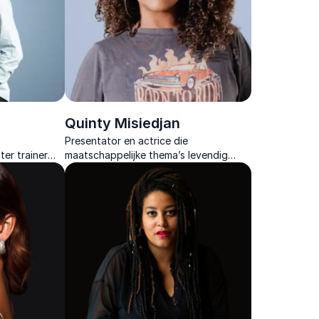
Quinty Misiedjan
Presentator en actrice die
ter trainer
maatschappelijke thema’s levendig
ng in duurzaam
maakt en publiek uitnodigt om met
nieuwe helderheid naar verhalen en
perspectieven te kijken.