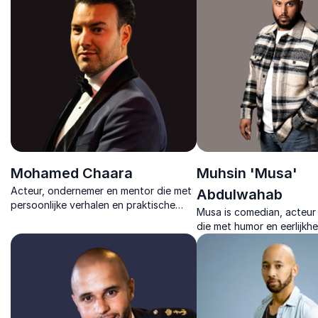
toegankelijk maakt.
groeien.
Mohamed Chaara
Muhsin 'Musa'
Acteur, ondernemer en mentor die met
Abdulwahab
persoonlijke verhalen en praktische
Musa is comedian, acteur
inzichten laat zien hoe authentiek
die met humor en eerlijkhe
leiderschap en divers talent elkaar
hoe falen de sleutel is tot
versterken.
persoonlijke doorbraak.