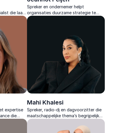
Spreker en ondernemer helpt
list die laat
organisaties duurzame strategie te
 de sleutel
koppelen aan menselijkheid, met
 organisaties &
verhalen over veerkracht, inclusie en
mentale gezondheid.
Mahi Khalesi
t expertise
Spreker, radio-dj en dagvoorzitter die
nance die
maatschappelijke thema’s begrijpelijk
t inzichten
maakt en met verhalen echte
en te laten
verbinding creëert.