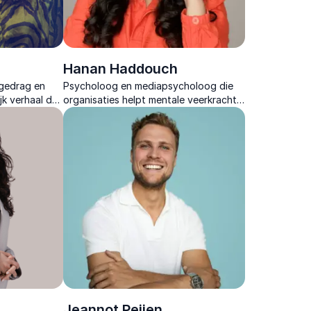
Hanan Haddouch
 gedrag en
Psycholoog en mediapsycholoog die
jk verhaal dat
organisaties helpt mentale veerkracht
te vergroten en stress om te zetten in
duurzame energie binnen teams.
Jeannot Peijen