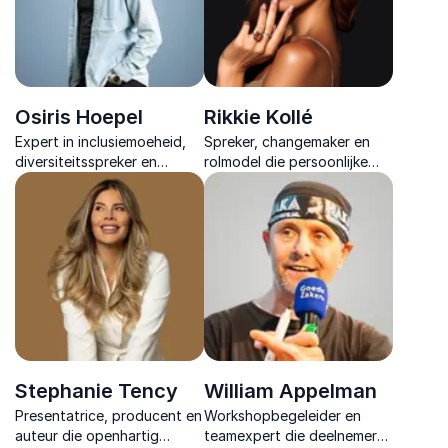
Osiris Hoepel
Rikkie Kollé
Expert in inclusiemoeheid,
Spreker, changemaker en
diversiteitsspreker en
rolmodel die persoonlijke
master trainer met
ervaringen koppelt aan
internationale ervaring in
praktische inzichten voor
duurzaam draagvlak voor
organisaties die duurzame
inclusie.
inclusie willen realiseren.
Stephanie Tency
William Appelman
Presentatrice, producent en
Workshopbegeleider en
auteur die openhartig
teamexpert die deelnemers