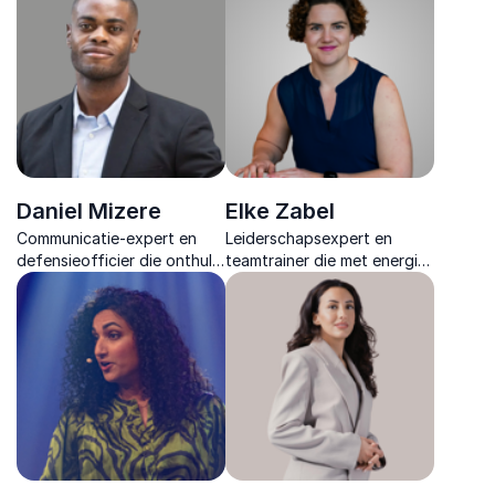
Daniel Mizere
Elke Zabel
Communicatie-expert en
Leiderschapsexpert en
defensieofficier die onthult
teamtrainer die met energie,
hoe taal richting geeft
humor en heldere inzichten
onder druk en organisaties
laat zien hoe samenwerking
helpt sterker te handelen in
sterker wordt door lef,
complexe situaties.
structuur en cultuur.