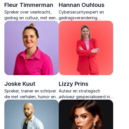
Fleur Timmerman
Hannan Ouhlous
Spreker over veerkracht,
Cybersecurityexpert en
gedrag en cultuur, met een
gedragsverandering
persoonlijk verhaal dat
specialist die laat zien hoe
teams in beweging zet.
menselijk gedrag de sleutel
vormt tot veilige digitale
organisaties & sterke
securitycultuur.
Joske Kuut
Lizzy Prins
Spreker, trainer en schrijver
Auteur en strategisch
die met verhalen, humor en
adviseur gespecialiseerd in
praktische tools laat zien
de impact van systemen op
hoe oordeelvrij leiderschap
menselijk gedrag. Focus op
veiligheid en verbinding
de dynamiek tussen
vergroot.
technologie en je
organisatiecultuur.