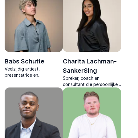
Babs Schutte
Charita Lachman-
Veelzijdig artiest,
SankerSing
presentatrice en
Spreker, coach en
dagvoorzitter met een
consultant die persoonlijke
passie voor verbinding,
groei verbindt met
maatschappelijke thema's
organisatieontwikkeling en
en een warm podiumgevoel.
professionals activeert om
verborgen barrières te
doorbreken.