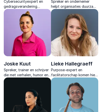
Cybersecurityexpert en
Spreker en ondernemer
gedragsverandering
helpt organisaties duurzame
specialist die laat zien hoe
strategie te koppelen aan
menselijk gedrag de sleutel
menselijkheid, met verhalen
vormt tot veilige digitale
over veerkracht, inclusie en
organisaties & sterke
mentale gezondheid.
securitycultuur.
Joske Kuut
Lieke Hallegraeff
Spreker, trainer en schrijver
Purpose-expert en
die met verhalen, humor en
facilitatorschap komen hier
praktische tools laat zien
samen in inspirerende
hoe oordeelvrij leiderschap
sessies die leiders
veiligheid en verbinding
versterken met praktische
vergroot.
inzichten voor duurzame en
inclusieve groei.