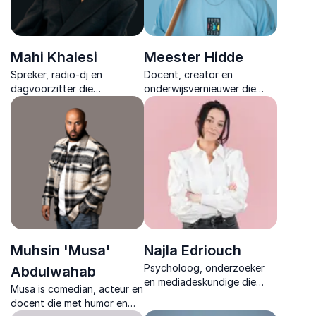
Mahi Khalesi
Meester Hidde
Spreker, radio-dj en
Docent, creator en
dagvoorzitter die
onderwijsvernieuwer die
maatschappelijke thema’s
inspirerende inzichten deelt
begrijpelijk maakt en met
over inclusie, motivatie en
verhalen echte verbinding
kansen en
creëert.
onderwijsprofessionals
aanzet tot actie.
Muhsin 'Musa'
Najla Edriouch
Psycholoog, onderzoeker
Abdulwahab
en mediadeskundige die
Musa is comedian, acteur en
mentale gezondheid, sociale
docent die met humor en
media en