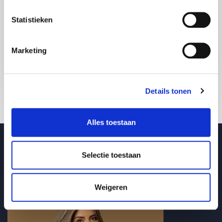
Statistieken
Verzend je aanvraag
Marketing
Details tonen
Alles toestaan
Selectie toestaan
Blogberichten over inclusie
Weigeren