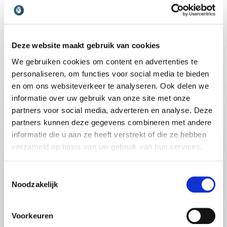
Dien eenvoudig een aanvraag in. Je krijgt snel een
reactie op jouw informatieverzoek.
Deze website maakt gebruik van cookies
We gebruiken cookies om content en advertenties te
personaliseren, om functies voor social media te bieden
Naam
*
en om ons websiteverkeer te analyseren. Ook delen we
informatie over uw gebruik van onze site met onze
Email
*
partners voor social media, adverteren en analyse. Deze
partners kunnen deze gegevens combineren met andere
informatie die u aan ze heeft verstrekt of die ze hebben
Telefoon
verzameld op basis van uw gebruik van hun services.
Bedrijfsnaam
Toestemmingsselectie
Noodzakelijk
Hoe kunnen we je helpen?
Voorkeuren