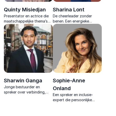
Quinty Misiedjan
Sharina Lont
Presentator en actrice die
De cheerleader zonder
maatschappelijke thema’s
benen. Een energieke
levendig maakt en publiek
spreker over veerkracht en
uitnodigt om met nieuwe
mindset die met humor en
helderheid naar verhalen en
inzichten elke zaal laat
perspectieven te kijken.
reflecteren en direct in
beweging zet.
Sharwin Ganga
Sophie-Anne
Jonge bestuurder en
Onland
spreker over verbinding,
Een spreker en inclusie-
vertrouwen en
expert die persoonlijke
maatschappelijke
ervaringen koppelt aan
verandering.
zakelijke inzichten en
hiermee inspirerende