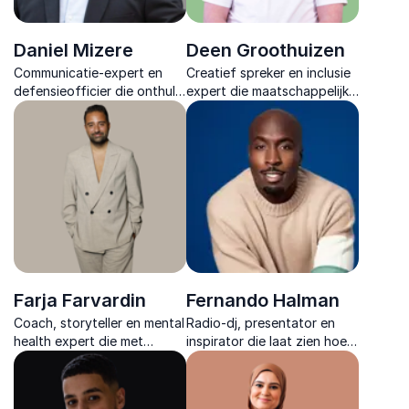
Daniel Mizere
Deen Groothuizen
Communicatie-expert en
Creatief spreker en inclusie
defensieofficier die onthult
expert die maatschappelijke
hoe taal richting geeft
thema’s begrijpelijk maakt en
onder druk en organisaties
helpt om met vertrouwen en
helpt sterker te handelen in
impact stappen te zetten
complexe situaties.
richting verandering.
Farja Farvardin
Fernando Halman
Coach, storyteller en mental
Radio-dj, presentator en
health expert die met
inspirator die laat zien hoe
scherpe inzichten laat zien
positieve energie, mindset
hoe persoonlijke groei leidt
en veerkracht leiden tot
tot sterke samenwerking en
groei, verandering en