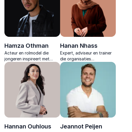
duurzame prestaties.
nieuwe motivatie.
Hamza Othman
Hanan Nhass
Acteur en rolmodel die
Expert, adviseur en trainer
jongeren inspireert met
die organisaties
eerlijke verhalen over
ondersteunt bij het creëren
keuzes, mentale kracht en
van inclusieve werkculturen
identiteit, gebaseerd op
met praktische inzichten en
filmervaring en persoonlijke
inspirerende aanpak.
groei.
Hannan Ouhlous
Jeannot Peijen