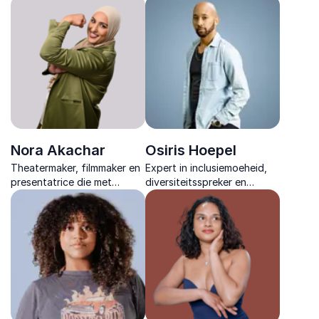
eerlijkheid laat zien hoe
gedragsverandering
falen de sleutel is tot groei
vertaalt naar toepasbare
en persoonlijke doorbraak.
inzichten voor elke
doelgroep.
Nora Akachar
Osiris Hoepel
Theatermaker, filmmaker en
Expert in inclusiemoeheid,
presentatrice die met
diversiteitsspreker en
creatieve storytelling
master trainer met
inclusie tot leven brengt en
internationale ervaring in
ieder publiek inspireert met
duurzaam draagvlak voor
herkenbare inzichten.
inclusie.