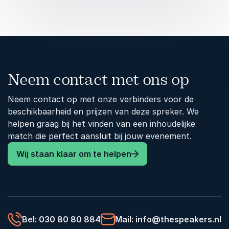
Hoe herstel en zelfbeschikking een plek
krijgen binnen organisaties
Voor wie
HR-teams, vertrouwenspersonen, management,
beleidsmakers en organisaties die hun aanpak
Neem contact met ons op
willen verdiepen en professionaliseren.
Neem contact op met onze verbinders voor de
beschikbaarheid en prijzen van deze spreker. We
helpen graag bij het vinden van een inhoudelijke
match die perfect aansluit bij jouw evenement.
Wij staan klaar om te helpen
Bel: 030 80 80 884
Mail: info@thespeakers.nl