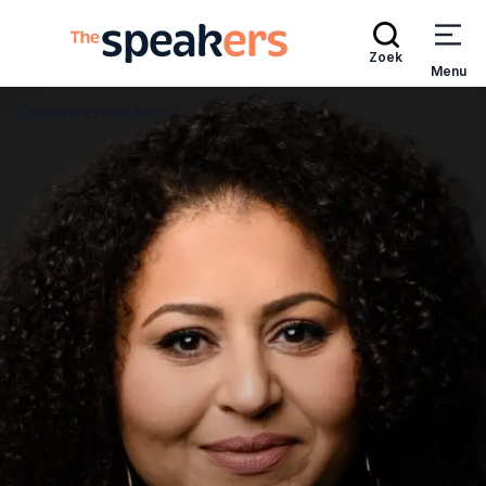
Zoek
Menu
Sprekers
Sara Alaoui
Terug naar de startpagina