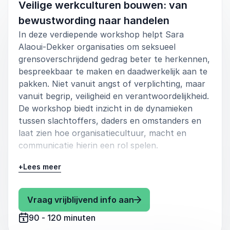
Een mensgerichte kijk op
Veilige werkculturen bouwen: van
verantwoordelijkheid en zorg
bewustwording naar handelen
In deze verdiepende workshop helpt Sara
Alaoui-Dekker organisaties om seksueel
grensoverschrijdend gedrag beter te herkennen,
bespreekbaar te maken en daadwerkelijk aan te
pakken. Niet vanuit angst of verplichting, maar
vanuit begrip, veiligheid en verantwoordelijkheid.
De workshop biedt inzicht in de dynamieken
tussen slachtoffers, daders en omstanders en
laat zien hoe organisatiecultuur, macht en
communicatie hierin een rol spelen.
Sara combineert haar internationale expertise
+
Lees meer
en ervaringsdeskundigheid met haar vier-
pilarenmethodiek. Hierdoor ontstaat een veilige
: Sara Alaoui Veilige 
Vraag vrijblijvend info aan
leeromgeving waarin deelnemers niet alleen
bewustwording ontwikkelen, maar ook leren
90 - 120 minuten
hoe zij in de praktijk kunnen handelen. De focus