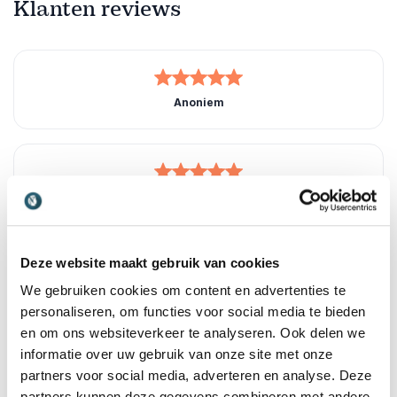
Klanten reviews
5
van
5
Anoniem
5
van
Sara is een spreker die mensen in de zaal kan raken
5
met haar persoonlijke verhaal en haar sterke
overtuigingskracht. Zij weet de aandacht van de
aanwezigen te behouden en hen te boeien met haar
Deze website maakt gebruik van cookies
missie. Sara is vriendelijk, enthousiast en heeft veel
inhoudelijke kennis over seksueel grensoverschrijdend
We gebruiken cookies om content en advertenties te
gedrag en seksueel geweld
personaliseren, om functies voor social media te bieden
en om ons websiteverkeer te analyseren. Ook delen we
Stijn Analbers, Ministerie van Sociale Zaken en
informatie over uw gebruik van onze site met onze
Werkgelegenheid
Sara Dekker-Alaoui
partners voor social media, adverteren en analyse. Deze
partners kunnen deze gegevens combineren met andere