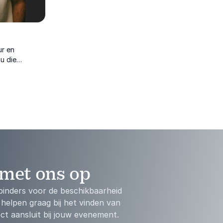
ur en
u die
kracht en
maakt in
met ons op
inders voor de beschikbaarheid
 helpen graag bij het vinden van
ct aansluit bij jouw evenement.