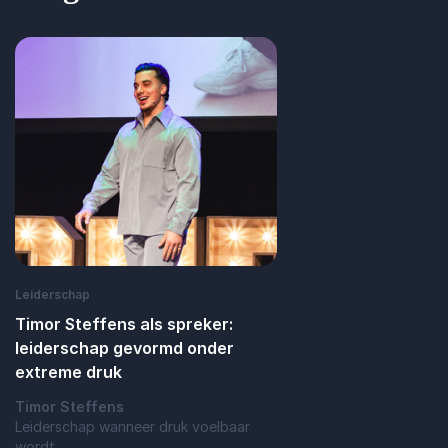
Leiderschap
Timor Steffens als spreker:
leiderschap gevormd onder
extreme druk
Timor Steffens
Leiderschap wanneer druk voelbaar
wordt