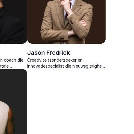
Jason Fredrick
en coach die
Creativiteitsonderzoeker en
ntale
innovatiespecialist die nieuwsgierigheid
 focus
inzet als krachtige brandstof voor
derschap en
groei, samenwerking en frisse
oplossingen.