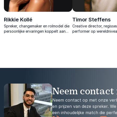
Rikkie Kollé
Timor Steffens
Spreker, changemaker en rolmodel die
Creative director, regisse
persoonlijke ervaringen koppelt aan
performer op wereldnivea
praktische inzichten voor organisaties
leiderschap, mentale veer
die duurzame inclusie willen realiseren.
executiekracht tastbaar 
complexe omgevingen.
Neem contact 
Neem contact op met onze verb
en prijzen van deze spreker. We
een inhoudelijke match die perfe