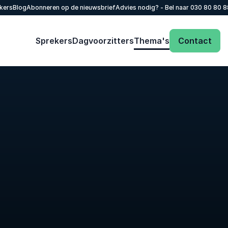
kers
Blog
Abonneren op de nieuwsbrief
Advies nodig? - Bel naar
030 80 80 
Sprekers
Dagvoorzitters
Thema's
Contact
Dien eenvoudig een aanvraag in. Je krijgt
snel een reactie op jouw informatieverzoek.
Naam
*
Email
*