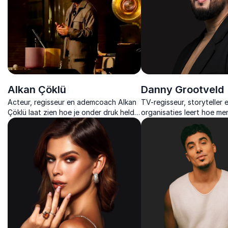
Alkan Çöklü
Danny Grootveld
Acteur, regisseur en ademcoach Alkan
TV-regisseur, storyteller 
Çöklü laat zien hoe je onder druk helder
organisaties leert hoe me
blijft, spanning loslaat en leiding neemt
veerkracht, autonomie en
vanuit rust en bewustzijn.
ontstaat door bewust lei
persoonlijke regie.