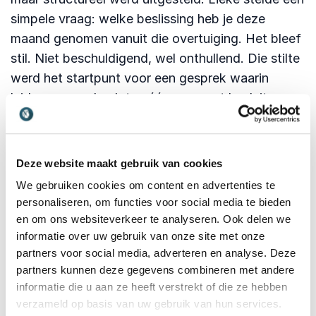
simpele vraag: welke beslissing heb je deze
maand genomen vanuit die overtuiging. Het bleef
stil. Niet beschuldigend, wel onthullend. Die stilte
werd het startpunt voor een gesprek waarin
leiders samen besloten één concreet besluit
anders te nemen. Geen groot programma, wel een
zichtbaar signaal. Het effect was direct merkbaar
in het team.
Deze website maakt gebruik van cookies
Voor wie haar werk het verschil
We gebruiken cookies om content en advertenties te
personaliseren, om functies voor social media te bieden
maakt
en om ons websiteverkeer te analyseren. Ook delen we
Organisaties boeken Lieke wanneer ze voelen dat
informatie over uw gebruik van onze site met onze
er méér nodig is dan inspiratie alleen. Wanneer
partners voor social media, adverteren en analyse. Deze
partners kunnen deze gegevens combineren met andere
leiders zoeken naar houvast in transitie, wanneer
informatie die u aan ze heeft verstrekt of die ze hebben
teams verandermoe zijn en wanneer purpose weer
verzameld op basis van uw gebruik van hun services.
richting moet geven. Haar bijdrage helpt om