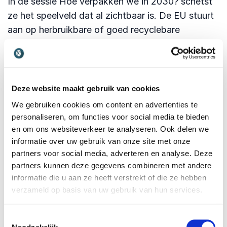
In de sessie Hoe verpakken we in 2030? schetst
ze het speelveld dat al zichtbaar is. De EU stuurt
aan op herbruikbare of goed recyclebare
verpakkingen en minder verspilling. Wat moeten
jullie nu al ontwerpen, organiseren en bewijzen om
straks soepel mee te bewegen? Ze vertaalt
toekomstscenario’s naar een concreet denkkader
Deze website maakt gebruik van cookies
en eerste roadmap.
We gebruiken cookies om content en advertenties te
personaliseren, om functies voor social media te bieden
en om ons websiteverkeer te analyseren. Ook delen we
2030 klinkt ver weg,
informatie over uw gebruik van onze site met onze
partners voor social media, adverteren en analyse. Deze
maar je keuzes van
partners kunnen deze gegevens combineren met andere
vandaag bepalen of je
informatie die u aan ze heeft verstrekt of die ze hebben
daar soepel landt of
verzameld op basis van uw gebruik van hun services.
struikelt.
Toestemmingsselectie