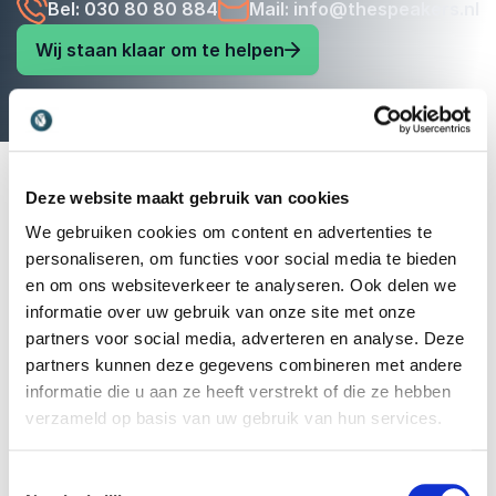
Bel: 030 80 80 884
Mail: info@thespeakers.nl
Wij staan klaar om te helpen
Deze website maakt gebruik van cookies
We gebruiken cookies om content en advertenties te
personaliseren, om functies voor social media te bieden
en om ons websiteverkeer te analyseren. Ook delen we
informatie over uw gebruik van onze site met onze
partners voor social media, adverteren en analyse. Deze
partners kunnen deze gegevens combineren met andere
Vrijblijvend advies voor het kiezen
informatie die u aan ze heeft verstrekt of die ze hebben
verzameld op basis van uw gebruik van hun services.
van de beste spreker of
dagvoorzitter
Toestemmingsselectie