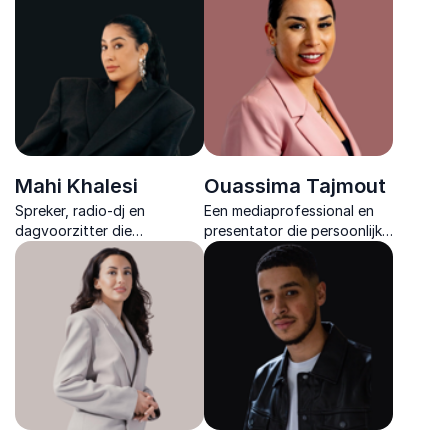
grensoverschrijdend
deuren openen en teams
gedrag.
inspireert om eigen
mogelijkheden te benutten.
Mahi Khalesi
Ouassima Tajmout
Spreker, radio-dj en
Een mediaprofessional en
dagvoorzitter die
presentator die persoonlijke
maatschappelijke thema’s
groei, motivatie en
begrijpelijk maakt en met
diversiteit tastbaar maakt
verhalen echte verbinding
en met energie nieuwe
creëert.
perspectieven opent.