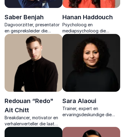
Saber Benjah
Hanan Haddouch
Dagvoorzitter, presentator
Psycholoog en
en gespreksleider die
mediapsycholoog die
verhalen inzet om
organisaties helpt mentale
verbinding te creëren en elk
veerkracht te vergroten en
evenement interactief en
stress om te zetten in
inspirerend te maken.
duurzame energie binnen
teams.
Redouan “Redo"
Sara Alaoui
Trainer, expert en
Ait Chitt
ervaringsdeskundige die
Breakdancer, motivator en
organisaties ondersteunt bij
verhalenverteller die laat
het begrijpen en aanpakken
zien hoe mindset en
van seksueel
doorzettingsvermogen