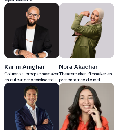
Karim Amghar
Nora Akachar
Columnist, programmamaker
Theatermaker, filmmaker en
en auteur gespecialiseerd in
presentatrice die met
kansenongelijkheid,
creatieve storytelling
diversiteit, inclusie,
inclusie tot leven brengt en
radicalisering en
ieder publiek inspireert met
onderwijsvernieuwing.
herkenbare inzichten.