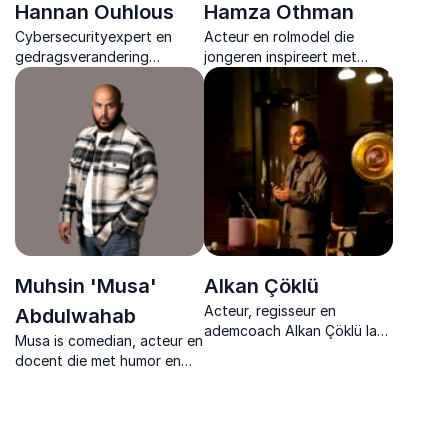
Hannan Ouhlous
Hamza Othman
Cybersecurityexpert en
Acteur en rolmodel die
gedragsverandering
jongeren inspireert met
specialist die laat zien hoe
eerlijke verhalen over
menselijk gedrag de sleutel
keuzes, mentale kracht en
vormt tot veilige digitale
identiteit, gebaseerd op
organisaties & sterke
filmervaring en persoonlijke
securitycultuur.
groei.
Muhsin 'Musa'
Alkan Çöklü
Acteur, regisseur en
Abdulwahab
ademcoach Alkan Çöklü laat
Musa is comedian, acteur en
zien hoe je onder druk
docent die met humor en
helder blijft, spanning
eerlijkheid laat zien hoe
loslaat en leiding neemt
falen de sleutel is tot groei
vanuit rust en bewustzijn.
en persoonlijke doorbraak.