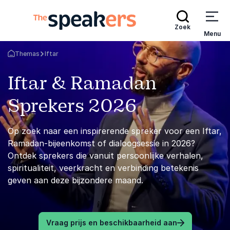
Zoek
Menu
Themas
Iftar
Terug naar de startpagina
Iftar & Ramadan
Sprekers 2026
Op zoek naar een inspirerende spreker voor een Iftar,
Ramadan-bijeenkomst of dialoogsessie in 2026?
Ontdek sprekers die vanuit persoonlijke verhalen,
spiritualiteit, veerkracht en verbinding betekenis
geven aan deze bijzondere maand.
Vraag prijs en beschikbaarheid aan