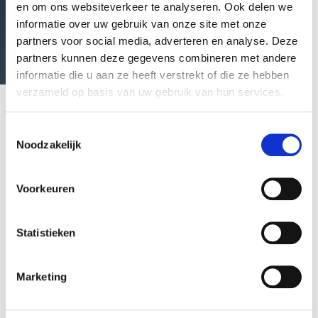
en om ons websiteverkeer te analyseren. Ook delen we
informatie over uw gebruik van onze site met onze
Wij staan klaar om te helpen
partners voor social media, adverteren en analyse. Deze
partners kunnen deze gegevens combineren met andere
informatie die u aan ze heeft verstrekt of die ze hebben
verzameld op basis van uw gebruik van hun services.
Toestemmingsselectie
Noodzakelijk
Voorkeuren
Statistieken
Vrijblijvend advies voor het kiezen
van de beste spreker of
Marketing
dagvoorzitter
Dien eenvoudig een aanvraag in. Je krijgt snel een