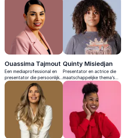
zichtbaarheid om te zetten
inclusie tot leven brengt en
in vertrouwen en zo een
ieder publiek inspireert met
sterke voorkeurspositie op
herkenbare inzichten.
te bouwen.
Ouassima Tajmout
Quinty Misiedjan
Een mediaprofessional en
Presentator en actrice die
presentator die persoonlijke
maatschappelijke thema’s
groei, motivatie en
levendig maakt en publiek
diversiteit tastbaar maakt
uitnodigt om met nieuwe
en met energie nieuwe
helderheid naar verhalen en
perspectieven opent.
perspectieven te kijken.