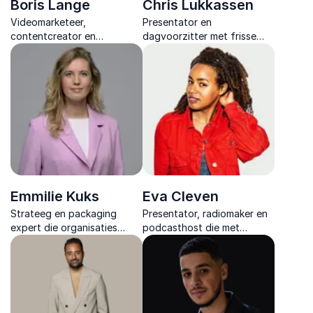
Boris Lange
Chris Lukkassen
Videomarketeer,
Presentator en
contentcreator en
dagvoorzitter met frisse
strategisch denker die
energie die
bedrijven leert hoe
nieuwsgierigheid, verbinding
krachtige video’s zorgen
en scherpe vragen inzet om
voor zichtbaarheid,
elk programma helder en
vertrouwen en groei op
sprankelend te maken.
social media.
Emmilie Kuks
Eva Cleven
Strateeg en packaging
Presentator, radiomaker en
expert die organisaties
podcasthost die met
helpt scherpe keuzes te
energie en inhoud
maken onder druk van
gesprekken opent, verdiept
duurzaamheid, wetgeving
en verbindt binnen
en kritische consumenten.
uiteenlopende
maatschappelijke en
creatieve thema’s.