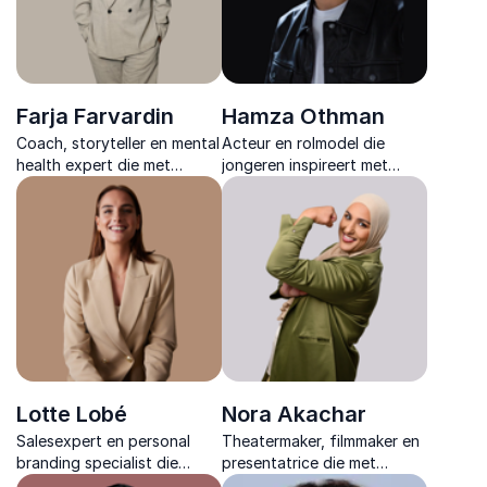
Farja Farvardin
Hamza Othman
Coach, storyteller en mental
Acteur en rolmodel die
health expert die met
jongeren inspireert met
scherpe inzichten laat zien
eerlijke verhalen over
hoe persoonlijke groei leidt
keuzes, mentale kracht en
tot sterke samenwerking en
identiteit, gebaseerd op
duurzame prestaties.
filmervaring en persoonlijke
groei.
Lotte Lobé
Nora Akachar
Salesexpert en personal
Theatermaker, filmmaker en
branding specialist die
presentatrice die met
professionals helpt om
creatieve storytelling