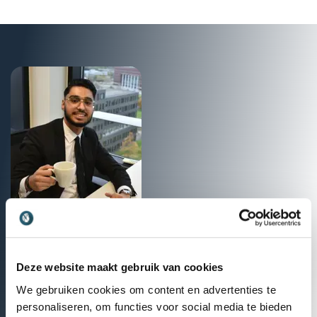
Neem contact met ons op
Neem contact op met onze verbinders voor de
beschikbaarheid en prijzen van deze spreker. We
Deze website maakt gebruik van cookies
helpen graag bij het vinden van een inhoudelijke
We gebruiken cookies om content en advertenties te
match die perfect aansluit bij jouw evenement.
personaliseren, om functies voor social media te bieden
Bel: 030 80 80 884
Mail: info@thespeakers.nl