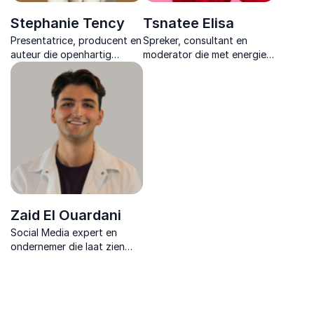
Stephanie Tency
Tsnatee Elisa
Presentatrice, producent en
Spreker, consultant en
auteur die openhartig
moderator die met energie
spreekt over
en scherpe inzichten
zelfacceptatie, mentale
professionals activeert om
gezondheid en de impact
zichtbaarheid, inclusie en
van sociale media.
persoonlijk leiderschap te
versterken.
Zaid El Ouardani
Social Media expert en
ondernemer die laat zien
hoe merken groeien met
slimme content, creator
partnerships en krachtige
short form strategieën.