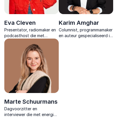
Eva Cleven
Karim Amghar
Presentator, radiomaker en
Columnist, programmamaker
podcasthost die met
en auteur gespecialiseerd in
energie en inhoud
kansenongelijkheid,
gesprekken opent, verdiept
diversiteit, inclusie,
en verbindt binnen
radicalisering en
uiteenlopende
onderwijsvernieuwing.
maatschappelijke en
creatieve thema’s.
Marte Schuurmans
Dagvoorzitter en
interviewer die met energie
en scherpte elk gesprek laat
sprankelen en met soepele