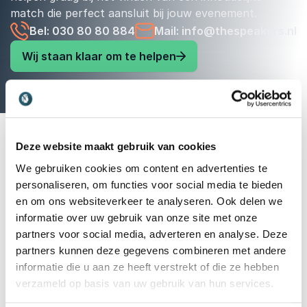
match die perfect aansluit bij jouw evenement.
Bel: 030 80 80 884
Mail: info@thespeakers.nl
Wij staan klaar om te helpen
Deze website maakt gebruik van cookies
We gebruiken cookies om content en advertenties te
personaliseren, om functies voor social media te bieden
en om ons websiteverkeer te analyseren. Ook delen we
informatie over uw gebruik van onze site met onze
partners voor social media, adverteren en analyse. Deze
partners kunnen deze gegevens combineren met andere
Vrijblijvend advies voor het kiezen
informatie die u aan ze heeft verstrekt of die ze hebben
verzameld op basis van uw gebruik van hun services.
van de beste spreker of