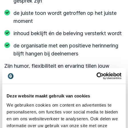
gesprek zijn
de juiste toon wordt getroffen op het juiste
moment
inhoud beklijft én de beleving versterkt wordt
de organisatie met een positieve herinnering
blijft hangen bij deelnemers
Zijn humor, flexibiliteit en ervaring tillen jouw
bijeenkomst naar een hoger plan en maken van
een evenement een ervaring.
Praktijkvoorbeeld
Deze website maakt gebruik van cookies
Tijdens een symposium voor een gemeente over
We gebruiken cookies om content en advertenties te
personaliseren, om functies voor social media te bieden
publieke gezondheidszorg nam een spreker
en om ons websiteverkeer te analyseren. Ook delen we
onverwachts tijd om een lastige casus te
informatie over uw gebruik van onze site met onze