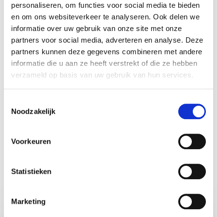
empathie. Ze spreekt de taal van jonge generaties
personaliseren, om functies voor social media te bieden
én die van organisaties. Haar stijl is scherp maar
en om ons websiteverkeer te analyseren. Ook delen we
informatie over uw gebruik van onze site met onze
warm, confronterend waar nodig en altijd gericht
partners voor social media, adverteren en analyse. Deze
op vooruitgang.
partners kunnen deze gegevens combineren met andere
Zoek je een spreker die softskills concreet maakt
informatie die u aan ze heeft verstrekt of die ze hebben
verzameld op basis van uw gebruik van hun services.
en organisaties helpt jong talent duurzaam te
laten groeien? Dan is Awura Abena een krachtige
Toestemmingsselectie
en toekomstgerichte keuze.
Noodzakelijk
Voorkeuren
Statistieken
Share:
Marketing
Vraag vrijblijvend info aan voor