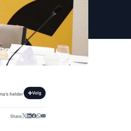
Volg
ema’s helder
Share: