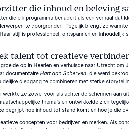
rzitter die inhoud en beleving 
er die elk programma benadert als een verhaal dat klo
erwerpen te doorgronden. Tegelijk brengt ze warmte
Haar stijl is professioneel, ontspannen en inhoudelijk
ek talent tot creatieve verbind
Ze groeide op in Heerlen en verhuisde naar Utrecht om
haar documentaire
Hart aan Scherven
, die werd bekroo
delijke diepgang te combineren met sterke storytelli
n werkte ze zowel voor als achter de schermen aan u
chappelijke thema’s en ontwikkelde zich tegelijkerti
ze begrijpt hoe inhoud tot stand komt én hoe je die ov
eatieve concepten voor bedrijven en merken. Als conc