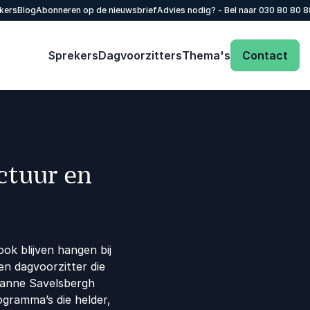
kers
Blog
Abonneren op de nieuwsbrief
Advies nodig? - Bel naar
030 80 80 
Sprekers
Dagvoorzitters
Thema's
Contact
uctuur en
ok blijven hangen bij
n dagvoorzitter die
Sanne Savelsbergh
ogramma’s die helder,