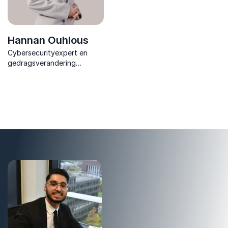
Hannan Ouhlous
Cybersecurityexpert en
gedragsverandering
specialist die laat zien hoe
menselijk gedrag de sleutel
vormt tot veilige digitale
organisaties & sterke
securitycultuur.