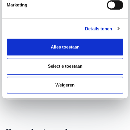
Telefoon
Marketing
Bedrijfsnaam
Details tonen
Hoe kunnen we je helpen?
Alles toestaan
Selectie toestaan
Verzend je aanvraag
Weigeren