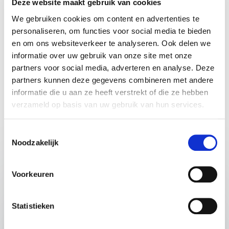
Deze website maakt gebruik van cookies
We gebruiken cookies om content en advertenties te
personaliseren, om functies voor social media te bieden
en om ons websiteverkeer te analyseren. Ook delen we
informatie over uw gebruik van onze site met onze
Vrijblijvend advies voor het kiezen
partners voor social media, adverteren en analyse. Deze
van de beste spreker of
partners kunnen deze gegevens combineren met andere
dagvoorzitter
informatie die u aan ze heeft verstrekt of die ze hebben
verzameld op basis van uw gebruik van hun services.
Dien eenvoudig een aanvraag in. Je krijgt snel een
reactie op jouw informatieverzoek.
Toestemmingsselectie
Noodzakelijk
Naam
*
Voorkeuren
Email
*
Statistieken