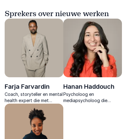
Sprekers over nieuwe werken
Farja Farvardin
Hanan Haddouch
Coach, storyteller en mental
Psycholoog en
health expert die met
mediapsycholoog die
scherpe inzichten laat zien
organisaties helpt mentale
hoe persoonlijke groei leidt
veerkracht te vergroten en
tot sterke samenwerking en
stress om te zetten in
duurzame prestaties.
duurzame energie binnen
teams.