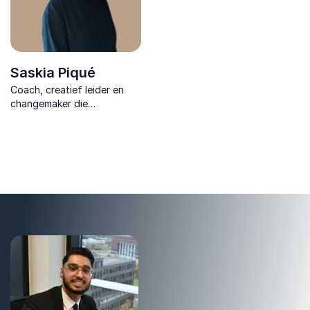
Saskia Piqué
Coach, creatief leider en
changemaker die
professionals helpt grenzen
te herkennen, moed te
ontwikkelen & keuzes te
maken die duurzame impact
creëren.