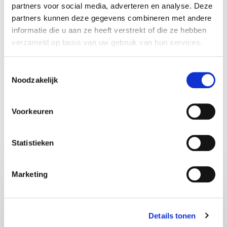
partners voor social media, adverteren en analyse. Deze
partners kunnen deze gegevens combineren met andere
informatie die u aan ze heeft verstrekt of die ze hebben
verzameld op basis van uw gebruik van hun services.
Vrijblijvend advies voor het kiezen
Toestemmingsselectie
Noodzakelijk
van de beste spreker of
dagvoorzitter
Voorkeuren
Dien eenvoudig een aanvraag in. Je krijgt snel een
reactie op jouw informatieverzoek.
Statistieken
Marketing
Naam
*
Details tonen
Email
*