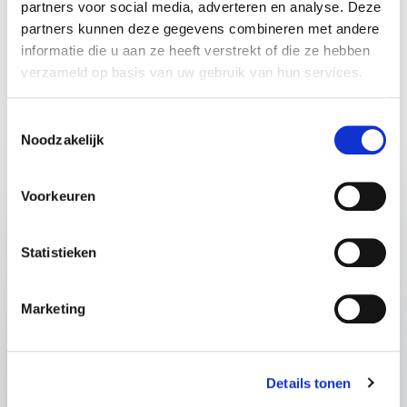
partners voor social media, adverteren en analyse. Deze
Vrijblijvend advies voor het kiezen
partners kunnen deze gegevens combineren met andere
informatie die u aan ze heeft verstrekt of die ze hebben
van de beste spreker of
verzameld op basis van uw gebruik van hun services.
dagvoorzitter
Dien eenvoudig een aanvraag in. Je krijgt snel een
Toestemmingsselectie
Noodzakelijk
reactie op jouw informatieverzoek.
Voorkeuren
Naam
*
Statistieken
Email
*
Marketing
Telefoon
Details tonen
Bedrijfsnaam