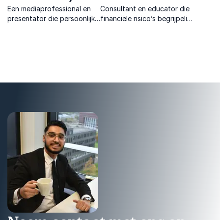
Een mediaprofessional en
Consultant en educator die
presentator die persoonlijke
financiële risico’s begrijpelijk
groei, motivatie en
maakt met praktische
diversiteit tastbaar maakt
inzichten en tools die
en met energie nieuwe
organisaties en jongeren
perspectieven opent.
direct versterken.