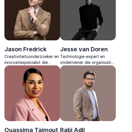
Jason Fredrick
Jesse van Doren
Creativiteitsonderzoeker en
Technologie-expert en
innovatiespecialist die
ondernemer die organisaties
nieuwsgierigheid inzet als
meeneemt in de wereld van
krachtige brandstof voor
AI, Big Data en innovatie en
groei, samenwerking en
laat zien hoe trends
frisse oplossingen.
vertaalbaar zijn naar actie.
Ouassima Tajmout
Rabi Adli