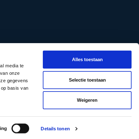
Alles toestaan
al media te
 van onze
Selectie toestaan
deze gegevens
 op basis van
Weigeren
okies
Over The Speakers
Sprekers
ing
Details tonen
Bezoek ons op
Bezoek on
Bezoek 
Bezo