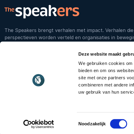
The Speakers brengt verhalen met impact. Verhalen die 
perspectieven worden verteld en organisaties in bewegi
aan nieuwe sprekers en sterke verhalen die de rijkdom 
weerspiegelen.
Deze website maakt gebru
We gebruiken cookies om c
bieden en om ons websitev
Neem vrijblijvend contact met ons op
03
site met onze partners vo
combineren met andere inf
uw gebruik van hun servic
© 2026
The Speakers
Stadsplateau 7
3521 AZ Utrecht
in
Toestemmingsselectie
Noodzakelijk