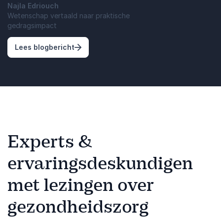
Najla Edriouch
Wetenschap vertaald naar praktische
gedragsimpact
: Mentale veerkracht en sociale media - 
Lees blogbericht
Experts &
ervaringsdeskundigen
met lezingen over
gezondheidszorg