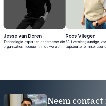
Jesse van Doren
Roos Vliegen
Technologie-expert en ondernemer die
SEH verpleegkundige, vo
organisaties meeneemt in de wereld
topsporter en inspirator d
van AI, Big Data en innovatie en laat
hoe veerkracht, creativit
zien hoe trends vertaalbaar zijn naar
leiden tot duurzame groe
actie.
kansen.
Neem contact 