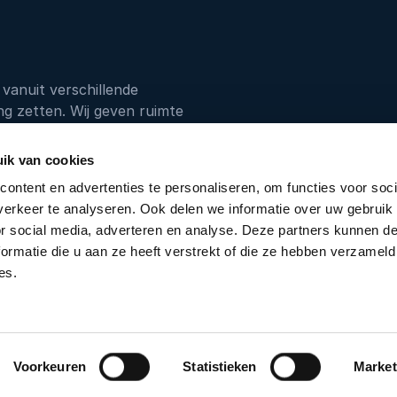
vanuit verschillende
ng zetten. Wij geven ruimte
van onze samenleving
ik van cookies
ontent en advertenties te personaliseren, om functies voor soci
erkeer te analyseren. Ook delen we informatie over uw gebruik
0 80 80 884
or social media, adverteren en analyse. Deze partners kunnen 
ormatie die u aan ze heeft verstrekt of die ze hebben verzameld
es.
fo@thespeakers.nl
Telefoon:
030 80 80 884
Privacybeleid
Co
Voorkeuren
Statistieken
Market