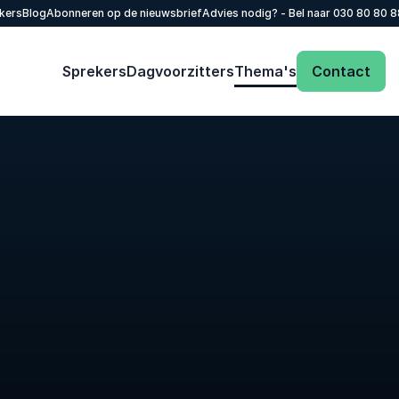
kers
Blog
Abonneren op de nieuwsbrief
Advies nodig? - Bel naar
030 80 80 
Sprekers
Dagvoorzitters
Thema's
Contact
Dien eenvoudig een aanvraag in. Je krijgt
snel een reactie op jouw informatieverzoek.
Naam
*
Email
*