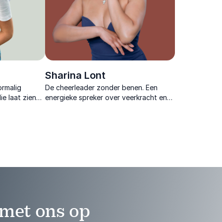
Sharina Lont
ormalig
De cheerleader zonder benen. Een
ie laat zien
energieke spreker over veerkracht en
eit en moed
mindset die met humor en inzichten
i en nieuwe
elke zaal laat reflecteren en direct in
beweging zet.
met ons op