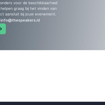
inders voor de beschikbaarheid
 helpen graag bij het vinden van
ct aansluit bij jouw evenement.
: info@thespeakers.nl