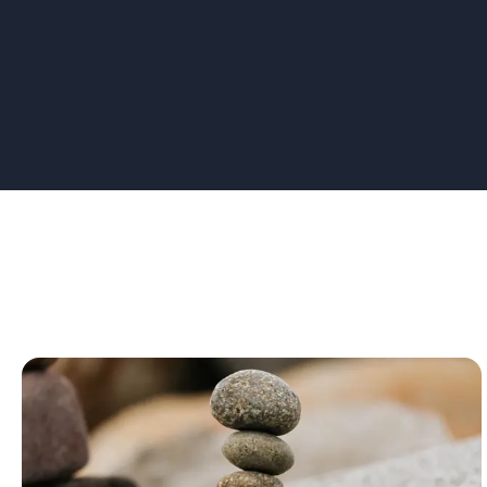
spreker Najla Edriouch