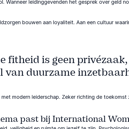
ol. Wanneer leidinggevenden het gesprek over geld nor
ldzorgen bouwen aan loyaliteit. Aan een cultuur waar
e fitheid is geen privézaak,
l van duurzame inzetbaarh
n met modern leiderschap. Zeker richting de toekomst 
ema past bij International Wo
d, veiligheid en ruimte om jezelf te zijn. Psychologisc