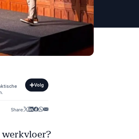
Volg
aktische
n.
Share:
 werkvloer?