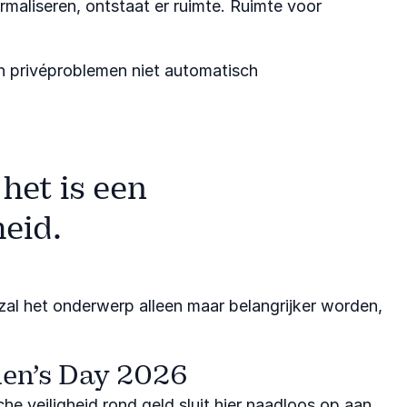
maliseren, ontstaat er ruimte. Ruimte voor
in privéproblemen niet automatisch
 het is een
eid.
zal het onderwerp alleen maar belangrijker worden,
men’s Day 2026
he veiligheid rond geld sluit hier naadloos op aan.