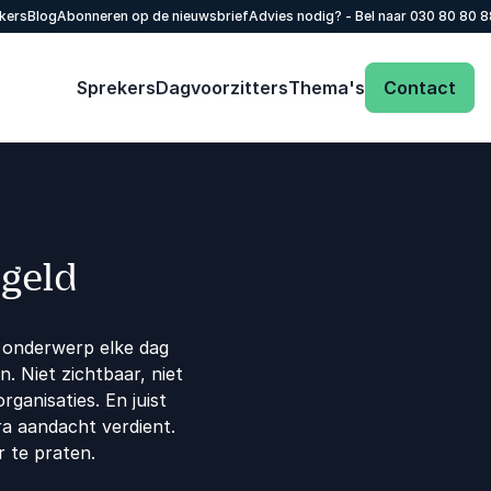
kers
Blog
Abonneren op de nieuwsbrief
Advies nodig? - Bel naar
030 80 80 
Sprekers
Dagvoorzitters
Thema's
Contact
 geld
t onderwerp elke dag
. Niet zichtbaar, niet
rganisaties. En juist
ra aandacht verdient.
r te praten.