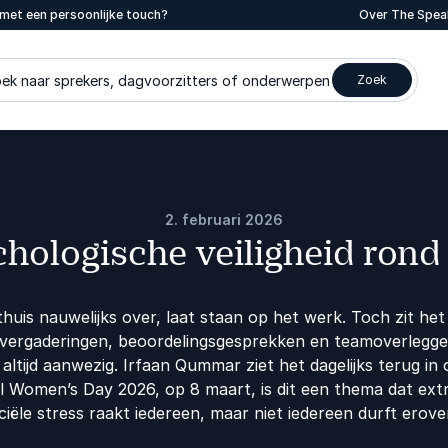
met een persoonlijke touch?
Over The Spea
ek naar sprekers, dagvoorzitters of onderwerpen
Zoek
2. februari 2026
hologische veiligheid rond
thuis nauwelijks over, laat staan op het werk. Toch zit he
s vergaderingen, beoordelingsgesprekken en teamoverleggen
ltijd aanwezig. Irfaan Qummar ziet het dagelijks terug in o
 Women’s Day 2026, op 8 maart, is dit een thema dat ext
iële stress raakt iedereen, maar niet iedereen durft erove