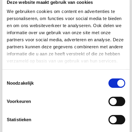
Deze website maakt gebruik van cookies
En dat is precies waar organisaties vandaag bij
We gebruiken cookies om content en advertenties te
stil mogen staan: niet met beleid, maar met
personaliseren, om functies voor social media te bieden
bewustzijn.
en om ons websiteverkeer te analyseren. Ook delen we
informatie over uw gebruik van onze site met onze
De missie van The Speakers
partners voor social media, adverteren en analyse. Deze
Vanaf de eerste dag is het onze missie geweest
partners kunnen deze gegevens combineren met andere
om een podium te bieden aan
stemmen die
informatie die u aan ze heeft verstrekt of die ze hebben
verzameld op basis van uw gebruik van hun services.
anders klinken, maar samen harmonie
vormen
. Bij ons vind je changemakers, denkers,
Toestemmingsselectie
doeners, en dromers, mensen die elk vanuit hun
Noodzakelijk
unieke verhaal bijdragen aan een inclusievere
wereld.
Voorkeuren
Wij geloven dat elk evenement, elke presentatie
en elk verhaal een kans is om de wereld een
Statistieken
beetje eerlijker, zachter en menselijker te maken.